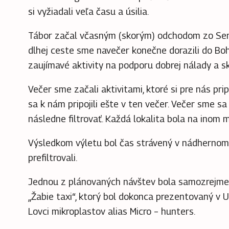
si vyžiadali veľa času a úsilia.
Tábor začal včasným (skorým) odchodom zo Senic
dlhej ceste sme navečer konečne dorazili do Bohi
zaujímavé aktivity na podporu dobrej nálady a s
Večer sme začali aktivitami, ktoré si pre nás p
sa k nám pripojili ešte v ten večer.
Večer sme sa a
následne filtrovať. Každá lokalita bola na inom mi
Výsledkom výletu bol čas strávený v nádhernom 
prefiltrovali.
Jednou z plánovaných návštev bola samozrejme lo
„Žabie taxi“, ktorý bol dokonca prezentovaný v
Lovci mikroplastov alias Micro – hunters.