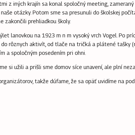
mi z iných krajín sa konal spoločný meeting, zameraný
 naše otázky. Potom sme sa presunuli do školskej počít
 zakončili prehliadkou školy.
 výlet lanovkou na 1923 m n m vysoký vrch Vogel.
Po prí
 do rôznych aktivít, od tlače na tričká a plátené tašky (
ím a spoločným posedením pri ohni.
me si užili a prišli sme domov síce unavení, ale plní ne
organizátorov, takže dúfame, že sa opäť uvidíme na pod