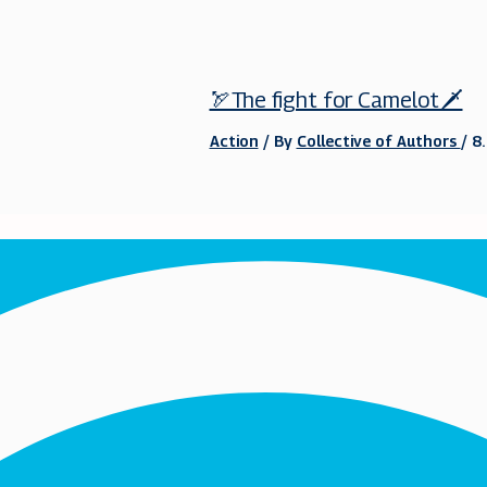
🏹The fight for Camelot🗡️
Action
/ By
Collective of Authors
/
8