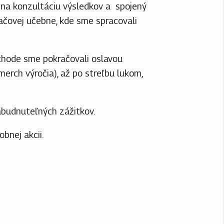
 na konzultáciu výsledkov a spojený
ačovej učebne, kde sme spracovali
chode sme pokračovali oslavou
merch výročia), až po streľbu lukom,
zabudnuteľných zážitkov.
obnej akcii.