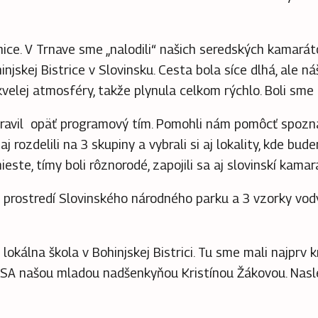
e. V Trnave sme „nalodili“ našich seredských kamaráto
njskej Bistrice v Slovinsku. Cesta bola síce dlhá, ale n
kvelej atmosféry, takže plynula celkom rýchlo.
Boli sme 
ripravil opäť programový tím. Pomohli nám pomôcť spozna
j rozdelili na 3 skupiny a vybrali si aj lokality, kde bu
este, tímy boli rôznorodé, zapojili sa aj slovinskí kamará
prostredí Slovinského národného parku a 3 vzorky vody
kálna škola v Bohinjskej Bistrici. Tu sme mali najprv 
 USA našou mladou nadšenkyňou Kristínou Žákovou.
Nasl