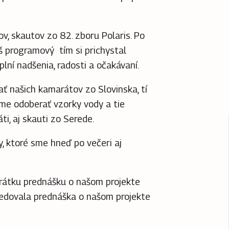
v, skautov zo 82. zboru Polaris.
Po
áš programový tím si prichystal
plní nadšenia, radosti a očakávaní.
ť našich kamarátov zo Slovinska, tí
deme odoberať vzorky vody a tie
ti, aj skauti zo Serede.
, ktoré sme hneď po večeri aj
krátku prednášku o našom projekte
edovala prednáška o našom projekte