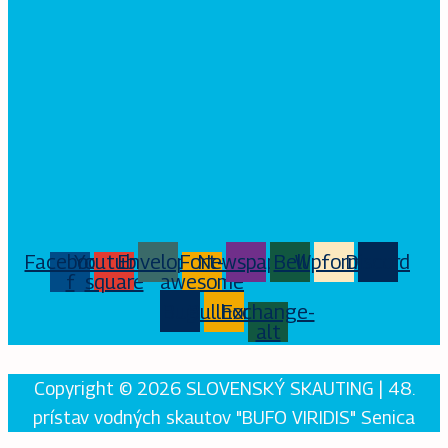
Facebook-
Youtube-
Envelope
Fort-
Newspaper
Bell
Wpforms
Discord
f
square
awesome
Bug
Bullhorn
Exchange-
alt
Copyright © 2026 SLOVENSKÝ SKAUTING | 48.
prístav vodných skautov "BUFO VIRIDIS" Senica