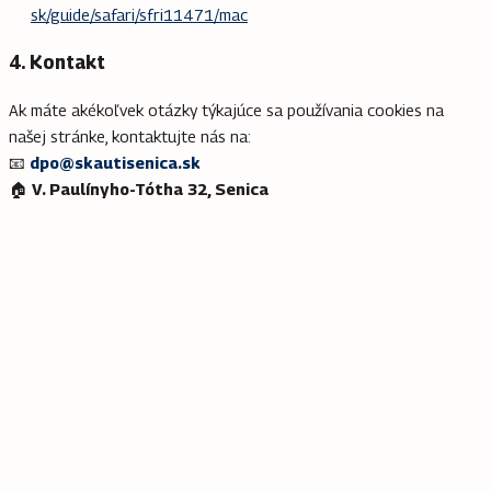
sk/guide/safari/sfri11471/mac
4. Kontakt
Ak máte akékoľvek otázky týkajúce sa používania cookies na
našej stránke, kontaktujte nás na:
📧
dpo@skautisenica.sk
🏠
V. Paulínyho-Tótha 32, Senica