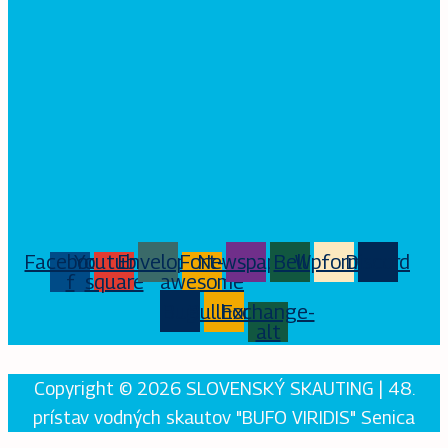
Facebook-
Youtube-
Envelope
Fort-
Newspaper
Bell
Wpforms
Discord
f
square
awesome
Bug
Bullhorn
Exchange-
alt
Copyright © 2026 SLOVENSKÝ SKAUTING | 48.
prístav vodných skautov "BUFO VIRIDIS" Senica